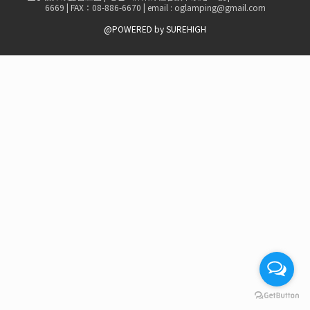
6669 | FAX：08-886-6670 | email : oglamping@gmail.com
@POWERED by SUREHIGH