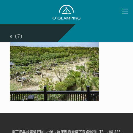
e (7)
墾丁貓鼻頭露營莊園 | 地址：屏東縣恆春鎮下泉路90號 | TEL：08-886-