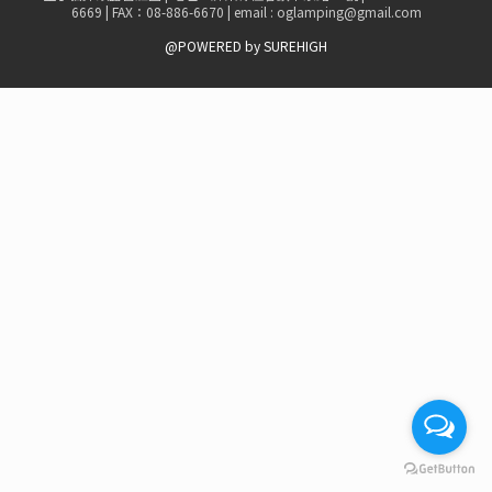
6669 | FAX：08-886-6670 | email : oglamping@gmail.com
@POWERED by SUREHIGH