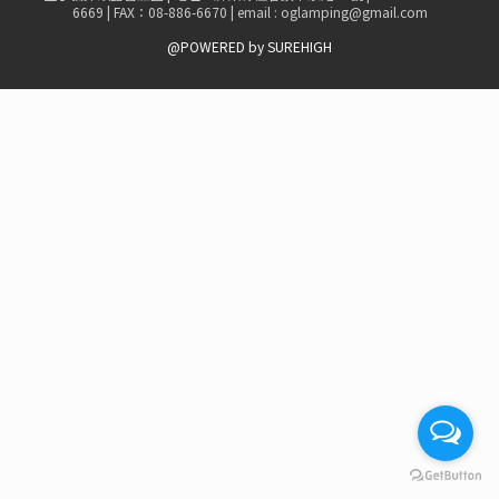
6669 | FAX：08-886-6670 | email : oglamping@gmail.com
@POWERED by SUREHIGH